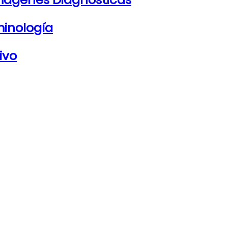
minología
ivo