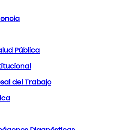
rencia
alud Pública
itucional
sal del Trabajo
ica
Imágenes Diagnósticas